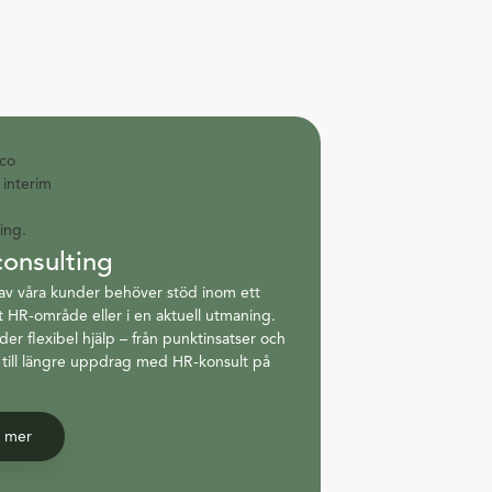
onsulting
v våra kunder behöver stöd inom ett
kt HR-område eller i en aktuell utmaning.
der flexibel hjälp – från punktinsatser och
 till längre uppdrag med HR-konsult på
s mer