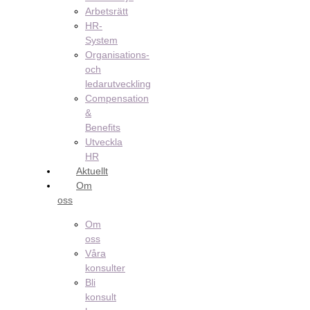
Arbetsrätt
HR-
System
Organisations-
och
ledarutveckling
Compensation
&
Benefits
Utveckla
HR
Aktuellt
Om
oss
Om
oss
Våra
konsulter
Bli
konsult