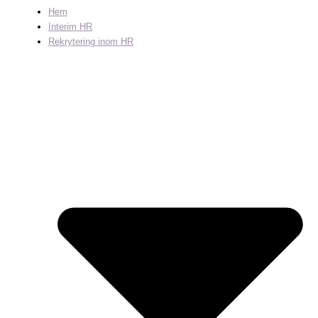
Hem
Interim HR
Rekrytering inom HR