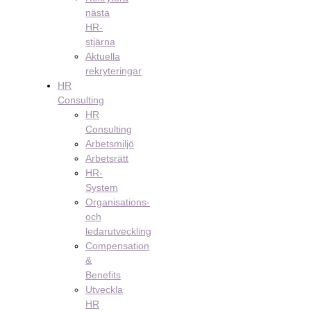
nästa
HR-
stjärna
Aktuella
rekryteringar
HR
Consulting
HR
Consulting
Arbetsmiljö
Arbetsrätt
HR-
System
Organisations-
och
ledarutveckling
Compensation
&
Benefits
Utveckla
HR