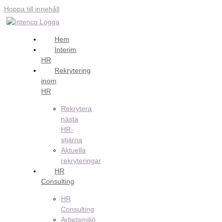
Hoppa till innehåll
Hem
Interim
HR
Rekrytering
inom
HR
Rekrytera
nästa
HR-
stjärna
Aktuella
rekryteringar
HR
Consulting
HR
Consulting
Arbetsmiljö