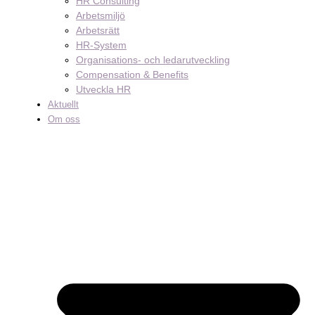
HR Consulting
Arbetsmiljö
Arbetsrätt
HR-System
Organisations- och ledarutveckling
Compensation & Benefits
Utveckla HR
Aktuellt
Om oss