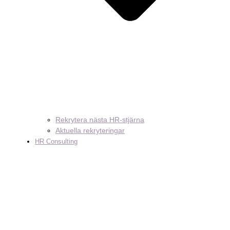
Rekrytera nästa HR-stjärna
Aktuella rekryteringar
HR Consulting