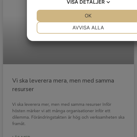
VISA
DETALJER
JA
NEJ
OK
JA
NEJ
NÖDVÄNDIG
INSTÄLLNINGAR
AVVISA ALLA
JA
NEJ
JA
NEJ
MARKNADSFÖRING
STATISTIK
Vi ska leverera mera, men med samma
resurser
Vi ska leverera mer, men med samma resurser Inför
hösten märker vi att många organisationer inför ett
dilemma. Förändringstakten är hög och verksamheten ska
framåt.