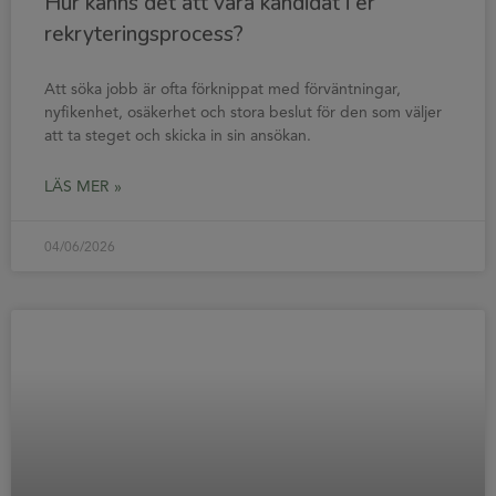
Hur känns det att vara kandidat i er
rekryteringsprocess?
Att söka jobb är ofta förknippat med förväntningar,
nyfikenhet, osäkerhet och stora beslut för den som väljer
att ta steget och skicka in sin ansökan.
LÄS MER »
04/06/2026