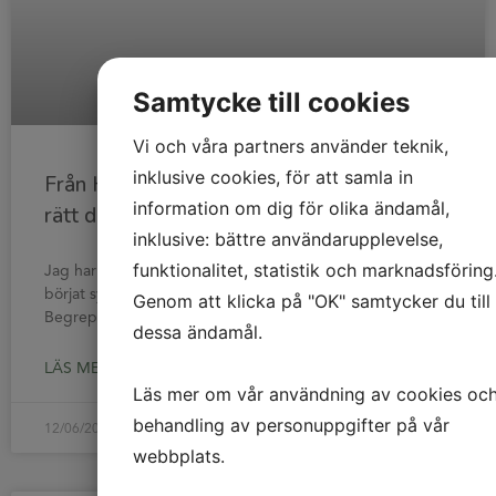
Samtycke till cookies
Vi och våra partners använder teknik,
inklusive cookies, för att samla in
Från HR-avdelning till HR-kompetens i
information om dig för olika ändamål,
rätt dos med fractional HR
inklusive: bättre användarupplevelse,
funktionalitet, statistik och marknadsföring
Jag har fångat upp att begreppet “fractional HR” har
börjat synas oftare på den svenska marknaden.
Genom att klicka på "OK" samtycker du till
Begreppet används ofta i sammanhang där företag tar in
dessa ändamål.
LÄS MER »
Läs mer om vår användning av cookies oc
behandling av personuppgifter på vår
12/06/2026
webbplats.