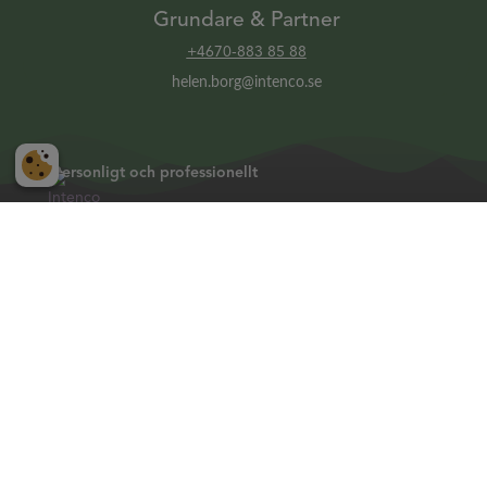
Grundare & Partner
+4670-883 85 88
helen.borg@intenco.se
Personligt och professionellt
Intenco är din samarbetspartner när du behöver
professionellt stöd i ditt HR-arbete. Med vårt breda
nätverk av HR-konsulter kan vi hjälpa dig med interim HR,
rekrytering inom HR, samt rådgivning och konsultstöd
inom hela HR-området.