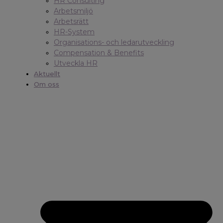
HR Consulting
Arbetsmiljö
Arbetsrätt
HR-System
Organisations- och ledarutveckling
Compensation & Benefits
Utveckla HR
Aktuellt
Om oss