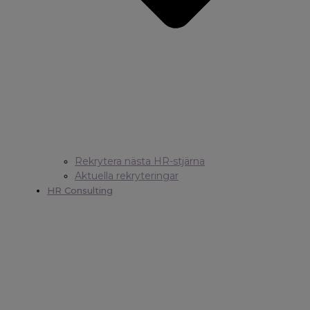
Rekrytera nästa HR-stjärna
Aktuella rekryteringar
HR Consulting