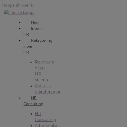
Hoppa till innehåll
Hem
Interim
HR
Rekrytering
inom
HR
Rekrytera
nästa
HR-
stjärna
Aktuella
rekryteringar
HR
Consulting
HR
Consulting
Arbetsmiljö