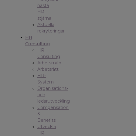
nästa
HR-
stjärna
Aktuella
rekryteringar
HR
Consulting
HR
Consulting
Arbetsmiljö
Arbetsrätt
HR-
System
Organisations-
och
ledarutveckling
Compensation
&
Benefits
Utveckla
HR