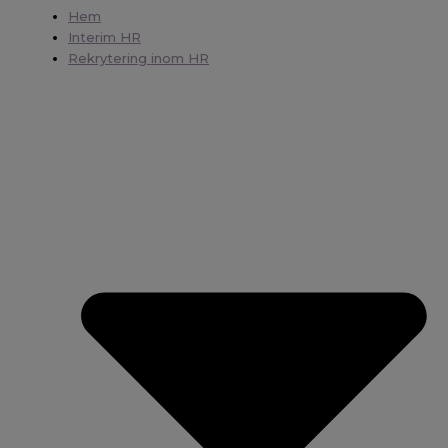
Hem
Interim HR
Rekrytering inom HR