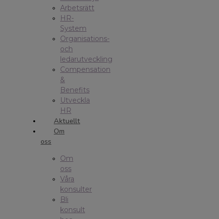
Arbetsrätt
HR-
System
Organisations-
och
ledarutveckling
Compensation
&
Benefits
Utveckla
HR
Aktuellt
Om
oss
Om
oss
Våra
konsulter
Bli
konsult