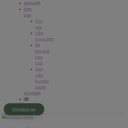
Aktuellt
Om
oss
Om
oss
Våra
konsulter
Bli
konsult
hos
oss!
Vad
våra
kunder
säger
Kontakt
Kontakta oss