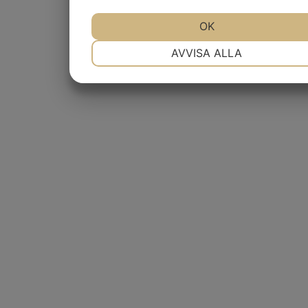
JA
NEJ
OK
JA
NEJ
NÖDVÄNDIG
INSTÄLLNINGAR
AVVISA ALLA
JA
NEJ
JA
NEJ
MARKNADSFÖRING
STATISTIK