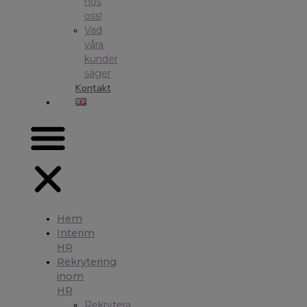
hos
oss!
Vad
våra
kunder
säger
Kontakt
Hem
Interim
HR
Rekrytering
inom
HR
Rekrytera