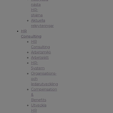
nästa
HR-
stjärna
Aktuella
rekryteringar
HR
Consulting
HR
Consulting
Arbetsmiljö
Arbetsrätt
HR-
System
Organisations-
och
ledarutveckling
Compensation
&
Benefits
Utveckla
HR