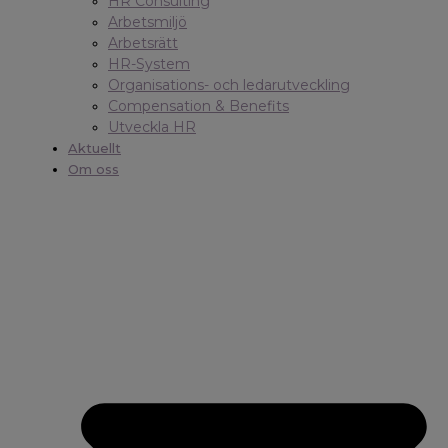
HR Consulting
Arbetsmiljö
Arbetsrätt
HR-System
Organisations- och ledarutveckling
Compensation & Benefits
Utveckla HR
Aktuellt
Om oss