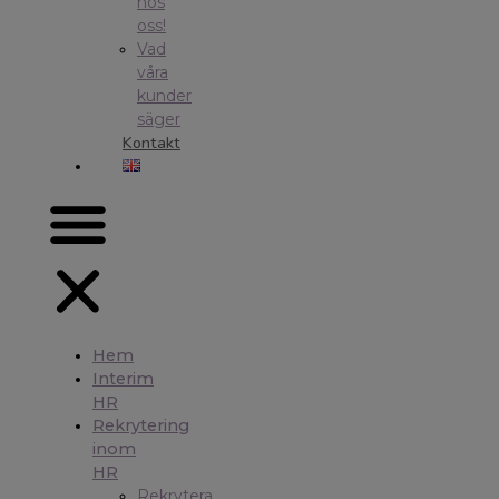
hos
oss!
Vad
våra
kunder
säger
Kontakt
Hem
Interim
HR
Rekrytering
inom
HR
Rekrytera