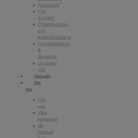
Arbetsrätt
HR-
System
Organisations-
och
ledarutveckling
Compensation
&
Benefits
Utveckla
HR
Aktuellt
Om
oss
Om
oss
Våra
konsulter
Bli
konsult