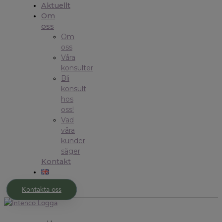
Aktuellt
Om
oss
Om
oss
Våra
konsulter
Bli
konsult
hos
oss!
Vad
våra
kunder
säger
Kontakt
Kontakta oss