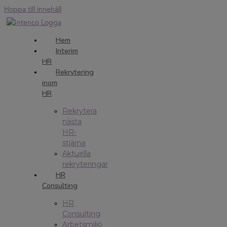
Hoppa till innehåll
Hem
Interim
HR
Rekrytering
inom
HR
Rekrytera
nästa
HR-
stjärna
Aktuella
rekryteringar
HR
Consulting
HR
Consulting
Arbetsmiljö