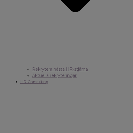
Rekrytera nästa HR-stjärna
Aktuella rekryteringar
HR Consulting