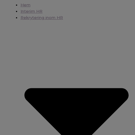
Hem
Interim HR
Rekrytering inom HR