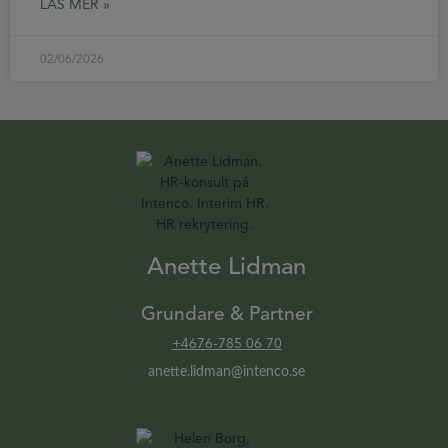
LÄS MER »
02/06/2026
Anette Lidman
Grundare & Partner
+4676-785 06 70
anette.lidman@intenco.se