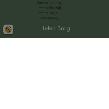
Helen Borg
Grundare & Partner
+4670-883 85 88
helen.borg@intenco.se
Personligt och professionellt
Intenco är din samarbetspartner när du behöver
professionellt stöd i ditt HR-arbete. Med vårt breda
nätverk av HR-konsulter kan vi hjälpa dig med interim HR,
rekrytering inom HR, samt rådgivning och konsultstöd
inom hela HR-området.