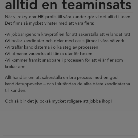
alltid en teaminsats
När vi rekryterar HR-proffs till våra kunder gör vi det alltid i team.
Det finns så mycket vinster med att vara flera:
▪️Vi jobbar igenom kravprofilen för att säkerställa att vi landat rätt
▪️Vi bollar kandidater och delar med oss stjärnor i våra nätverk
▪️Vi träffar kandidaterna i olika steg av processen
▪️Vi utmanar varandra att tänka utanför boxen
▪️Vi kommer framåt snabbare i processen för att vi är fler som
krokar arm
Allt handlar om att säkerställa en bra process med en god
kandidatuppevelse – och i slutändan de allra bästa kandidaterna
till kunden.
Och så blir det ju också mycket roligare att jobba ihop!