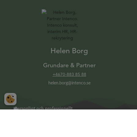
Helen Borg
Grundare & Partner
+4670-883 85 88
helen.borg@intenco.se
Personligt och professionellt
Intenco är din samarbetspartner när du behöver
professionellt stöd i ditt HR-arbete. Med vårt breda
nätverk av HR-konsulter kan vi hjälpa dig med interim HR,