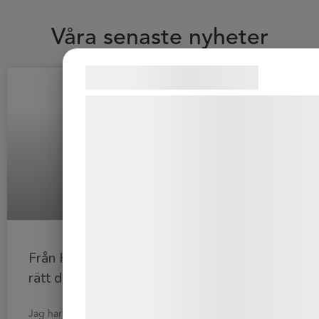
Våra senaste nyheter
Samtykke til cookies
Vi og vores samarbejdspartnere bruger
teknologier, herunder cookies, til at
indsamle oplysninger om dig til forskellige
formål, herunder: Tilpasning af annoncering
bedre brugeroplevelse, funktionalitet,
statistik og marketing. Disse oplysninger
kan blive delt med annoncerings- og
analysepartnere, som kan kombinere dem
Från HR-avdelning till HR-kompetens i
med data, du tidligere har givet dem eller
rätt dos med fractional HR
de har indsamlet gennem din brug af deres
tjenester. Ved at klikke på 'OK' giver du
Jag har fångat upp att begreppet “fractional HR” har