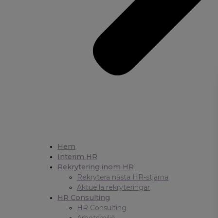
Hem
Interim HR
Rekrytering inom HR
Rekrytera nästa HR-stjärna
Aktuella rekryteringar
HR Consulting
HR Consulting
Arbetsmiljö