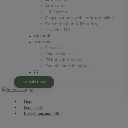
Arbetsrätt
HR-System
Organisations- och ledarutveckling
Compensation & Benefits
Utveckla HR
Aktuellt
Om oss
Om oss
Våra konsulter
Bli konsult hos oss!
Vad våra kunder säger
Kontakta oss
Hem
Interim HR
Rekrytering inom HR