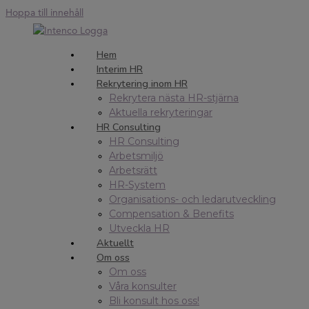
Hoppa till innehåll
Hem
Interim HR
Rekrytering inom HR
Rekrytera nästa HR-stjärna
Aktuella rekryteringar
HR Consulting
HR Consulting
Arbetsmiljö
Arbetsrätt
HR-System
Organisations- och ledarutveckling
Compensation & Benefits
Utveckla HR
Aktuellt
Om oss
Om oss
Våra konsulter
Bli konsult hos oss!