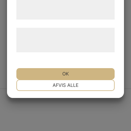
tjenester. Ved at klikke på 'OK' giver du
samtykke til disse formål.
Læs mere om vores brug af cookies og
behandling af persondata på vores
hjemmeside.
OK
NØDVENDIGE
PRÆFERENCER
AFVIS ALLE
MARKETING
STATISTIK