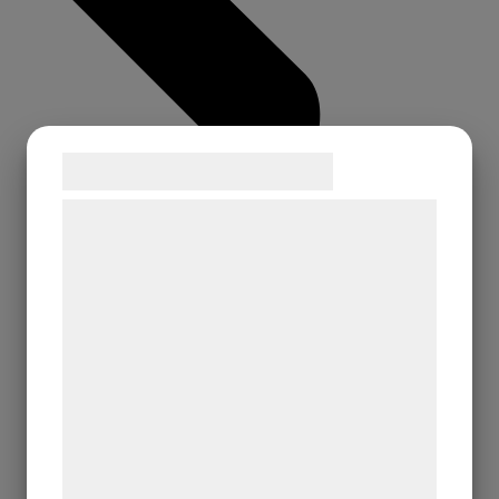
Samtykke til cookies
Vi og vores samarbejdspartnere bruger
teknologier, herunder cookies, til at
indsamle oplysninger om dig til forskellige
formål, herunder: Tilpasning af annoncering,
bedre brugeroplevelse, funktionalitet,
statistik og marketing. Disse oplysninger
kan blive delt med annoncerings- og
analysepartnere, som kan kombinere dem
med data, du tidligere har givet dem eller
de har indsamlet gennem din brug af deres