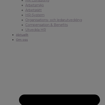
HR Consulting
Arbetsmiljö
Arbetsrätt
HR-System
Organisations- och ledarutveckling
Compensation & Benefits
Utveckla HR
Aktuellt
Om oss