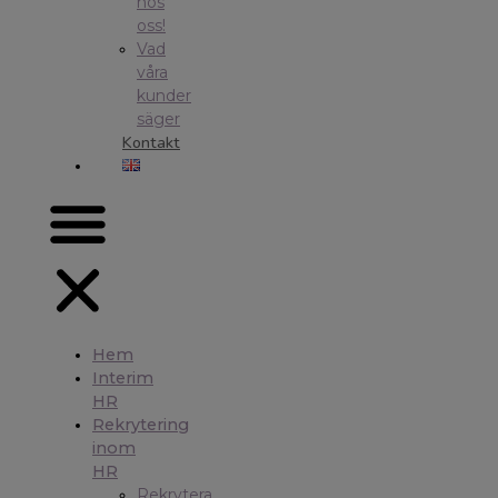
hos
oss!
Vad
våra
kunder
säger
Kontakt
Hem
Interim
HR
Rekrytering
inom
HR
Rekrytera