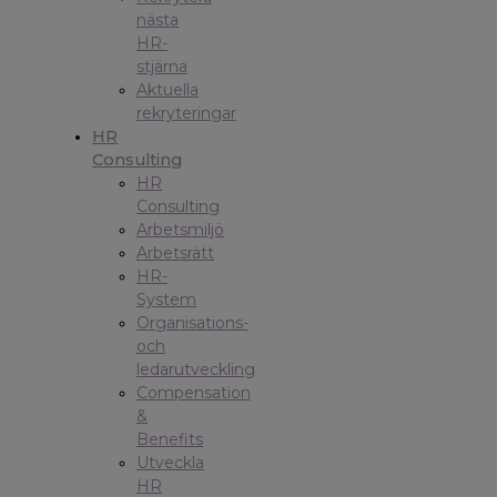
nästa
HR-
stjärna
Aktuella
rekryteringar
HR
Consulting
HR
Consulting
Arbetsmiljö
Arbetsrätt
HR-
System
Organisations-
och
ledarutveckling
Compensation
&
Benefits
Utveckla
HR