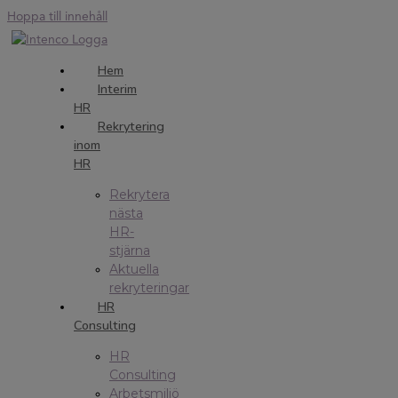
Hoppa till innehåll
Hem
Interim
HR
Rekrytering
inom
HR
Rekrytera
nästa
HR-
stjärna
Aktuella
rekryteringar
HR
Consulting
HR
Consulting
Arbetsmiljö