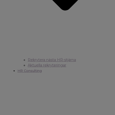
Rekrytera nästa HR-stjärna
Aktuella rekryteringar
HR Consulting