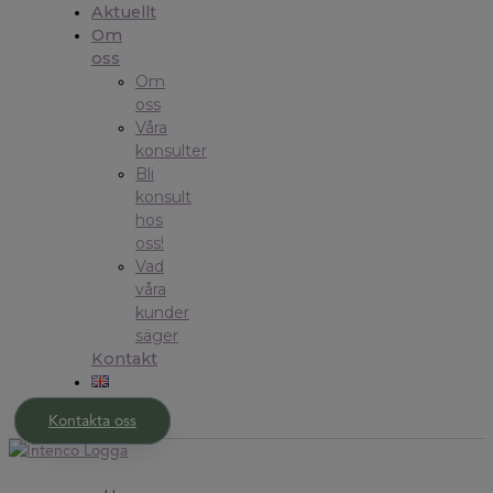
Aktuellt
Om
oss
Om
oss
Våra
konsulter
Bli
konsult
hos
oss!
Vad
våra
kunder
säger
Kontakt
Kontakta oss