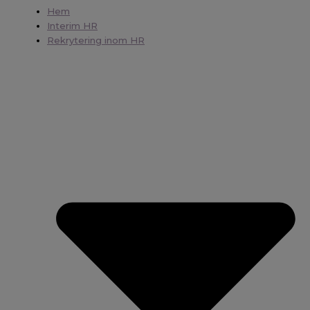
Hem
Interim HR
Rekrytering inom HR