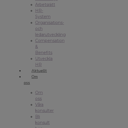
Arbetsrätt
HR-
System
Organisations-
och
ledarutveckling
Compensation
&
Benefits
Utveckla
HR
Aktuellt
Om
oss
Om
oss
Våra
konsulter
Bli
konsult