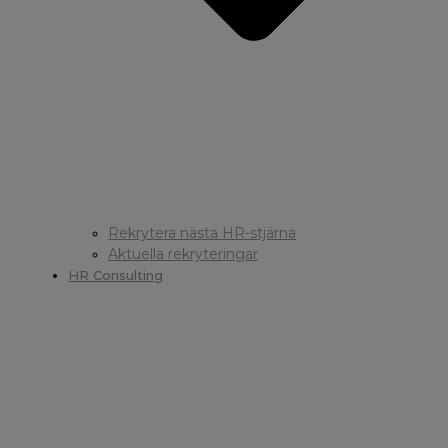
Rekrytera nästa HR-stjärna
Aktuella rekryteringar
HR Consulting