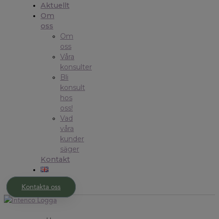
Aktuellt
Om
oss
Om
oss
Våra
konsulter
Bli
konsult
hos
oss!
Vad
våra
kunder
säger
Kontakt
Kontakta oss