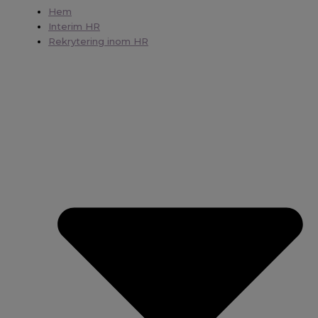
Hem
Interim HR
Rekrytering inom HR