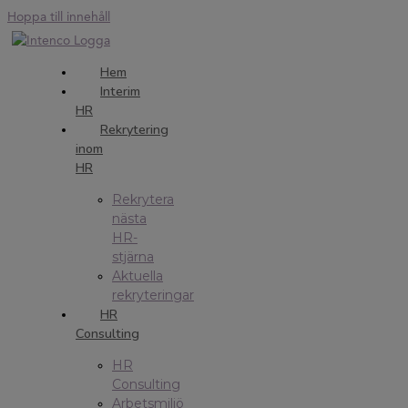
Hoppa till innehåll
Hem
Interim
HR
Rekrytering
inom
HR
Rekrytera
nästa
HR-
stjärna
Aktuella
rekryteringar
HR
Consulting
HR
Consulting
Arbetsmiljö