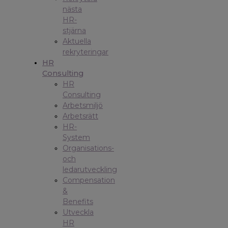
nästa
HR-
stjärna
Aktuella
rekryteringar
HR
Consulting
HR
Consulting
Arbetsmiljö
Arbetsrätt
HR-
System
Organisations-
och
ledarutveckling
Compensation
&
Benefits
Utveckla
HR