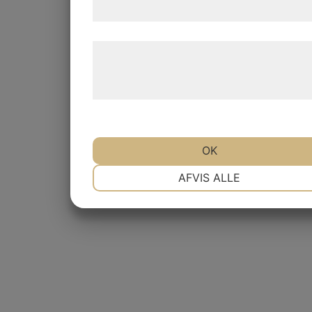
samtykke til disse formål.
Læs mere om vores brug af cookies og
behandling af persondata på vores
hjemmeside.
OK
NØDVENDIGE
PRÆFERENCER
AFVIS ALLE
MARKETING
STATISTIK