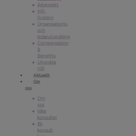
Arbetsrätt
HR-
System
Organisations-
och
ledarutveckling
Compensation
&
Benefits
Utveckla
HR
Aktuellt
Om
oss
Om
oss
Våra
konsulter
Bli
konsult