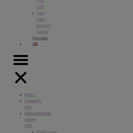
hos
oss!
Vad
våra
kunder
säger
Kontakt
Hem
Interim
HR
Rekrytering
inom
HR
Rekrytera