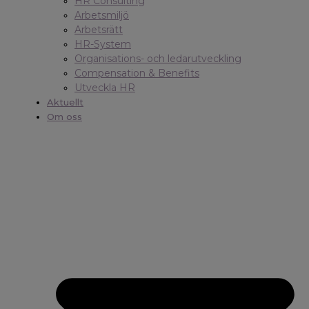
HR Consulting
Arbetsmiljö
Arbetsrätt
HR-System
Organisations- och ledarutveckling
Compensation & Benefits
Utveckla HR
Aktuellt
Om oss