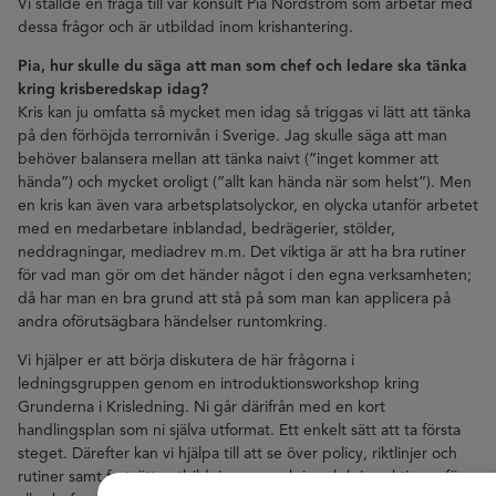
Vi ställde en fråga till vår konsult Pia Nordström som arbetar med
dessa frågor och är utbildad inom krishantering.
Pia, hur skulle du säga att man som chef och ledare ska tänka
kring krisberedskap idag?
Kris kan ju omfatta så mycket men idag så triggas vi lätt att tänka
på den förhöjda terrornivån i Sverige. Jag skulle säga att man
behöver balansera mellan att tänka naivt (”inget kommer att
hända”) och mycket oroligt (”allt kan hända när som helst”). Men
en kris kan även vara arbetsplatsolyckor, en olycka utanför arbetet
med en medarbetare inblandad, bedrägerier, stölder,
neddragningar, mediadrev m.m. Det viktiga är att ha bra rutiner
för vad man gör om det händer något i den egna verksamheten;
då har man en bra grund att stå på som man kan applicera på
andra oförutsägbara händelser runtomkring.
Vi hjälper er att börja diskutera de här frågorna i
ledningsgruppen genom en introduktionsworkshop kring
Grunderna i Krisledning. Ni går därifrån med en kort
handlingsplan som ni själva utformat. Ett enkelt sätt att ta första
steget. Därefter kan vi hjälpa till att se över policy, riktlinjer och
rutiner samt fortsätta utbildningen om kris och krisreaktioner för