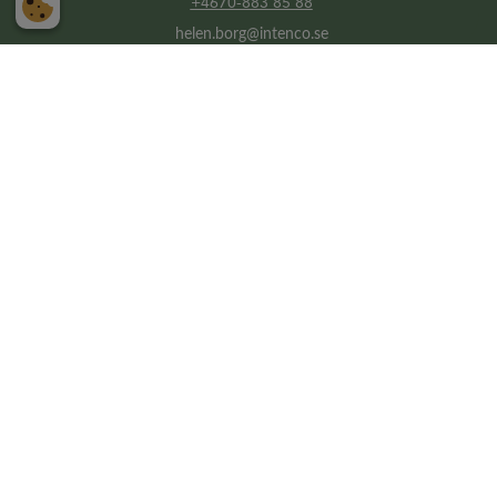
+4670-883 85 88
helen.borg@intenco.se
Personligt och professionellt
Intenco är din samarbetspartner när du behöver
professionellt stöd i ditt HR-arbete. Med vårt breda
nätverk av HR-konsulter kan vi hjälpa dig med interim HR,
rekrytering inom HR, samt rådgivning och konsultstöd
inom hela HR-området.