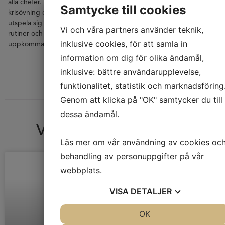
alla chefer. Det bästa lärandet är att praktiskt genomföra en
Samtycke till cookies
krisövning där ni ställs inför att lösa ett case som skulle kunna
utspela sig i er organisation. Här provtrycker vi roller, mandat,
Vi och våra partners använder teknik,
rutiner och synliggör även de mänskliga reaktionerna som kan
inklusive cookies, för att samla in
uppkomma.
information om dig för olika ändamål,
inklusive: bättre användarupplevelse,
funktionalitet, statistik och marknadsföring
Genom att klicka på "OK" samtycker du till
dessa ändamål.
Våra senaste nyheter
Läs mer om vår användning av cookies oc
behandling av personuppgifter på vår
webbplats.
VISA
DETALJER
JA
NEJ
OK
JA
NEJ