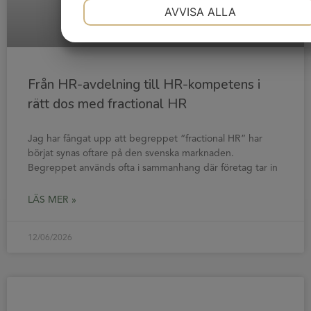
NÖDVÄNDIG
INSTÄLLNINGAR
AVVISA ALLA
JA
NEJ
JA
NEJ
MARKNADSFÖRING
STATISTIK
Från HR-avdelning till HR-kompetens i
rätt dos med fractional HR
Jag har fångat upp att begreppet “fractional HR” har
börjat synas oftare på den svenska marknaden.
Begreppet används ofta i sammanhang där företag tar in
LÄS MER »
12/06/2026