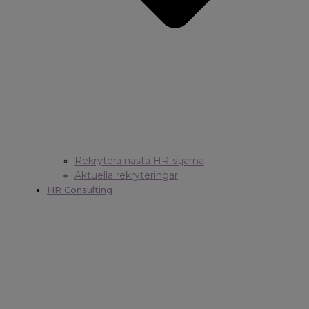
Rekrytera nästa HR-stjärna
Aktuella rekryteringar
HR Consulting