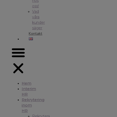
hos
oss!
Vad
våra
kunder
säger
Kontakt
Hem
Interim
HR
Rekrytering
inom
HR
Rekrytera