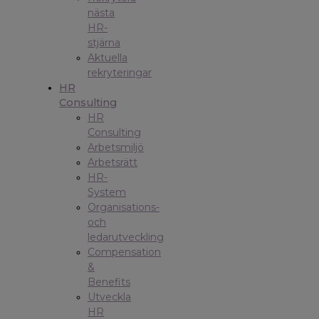
nästa
HR-
stjärna
Aktuella
rekryteringar
HR
Consulting
HR
Consulting
Arbetsmiljö
Arbetsrätt
HR-
System
Organisations-
och
ledarutveckling
Compensation
&
Benefits
Utveckla
HR