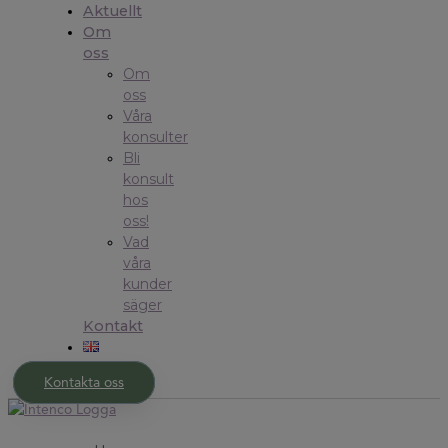
Aktuellt
Om
oss
Om
oss
Våra
konsulter
Bli
konsult
hos
oss!
Vad
våra
kunder
säger
Kontakt
Kontakta oss