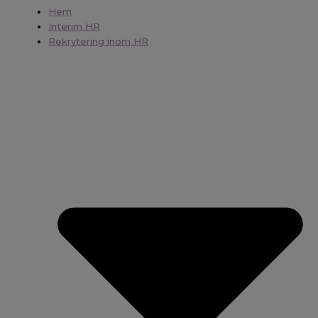
Hem
Interim HR
Rekrytering inom HR