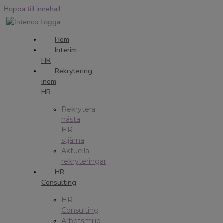
Hoppa till innehåll
Hem
Interim
HR
Rekrytering
inom
HR
Rekrytera
nästa
HR-
stjärna
Aktuella
rekryteringar
HR
Consulting
HR
Consulting
Arbetsmiljö