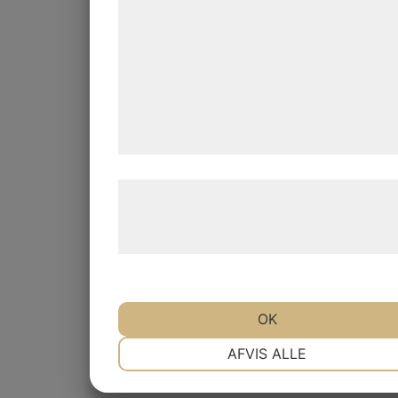
kan blive delt med annoncerings- og
analysepartnere, som kan kombinere de
med data, du tidligere har givet dem eller
de har indsamlet gennem din brug af der
tjenester. Ved at klikke på 'OK' giver du
samtykke til disse formål.
Læs mere om vores brug af cookies og
behandling af persondata på vores
hjemmeside.
OK
NØDVENDIGE
PRÆFERENCER
AFVIS ALLE