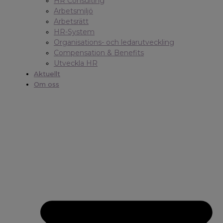
HR Consulting
Arbetsmiljö
Arbetsrätt
HR-System
Organisations- och ledarutveckling
Compensation & Benefits
Utveckla HR
Aktuellt
Om oss