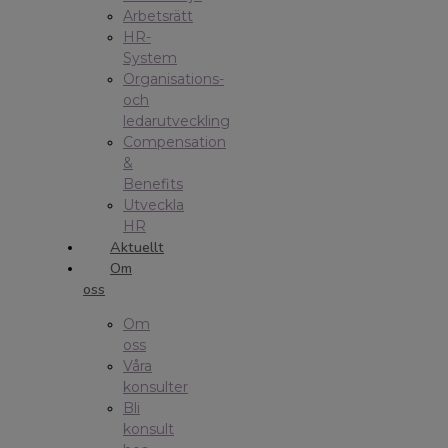
Arbetsrätt
HR-
System
Organisations-
och
ledarutveckling
Compensation
&
Benefits
Utveckla
HR
Aktuellt
Om
oss
Om
oss
Våra
konsulter
Bli
konsult